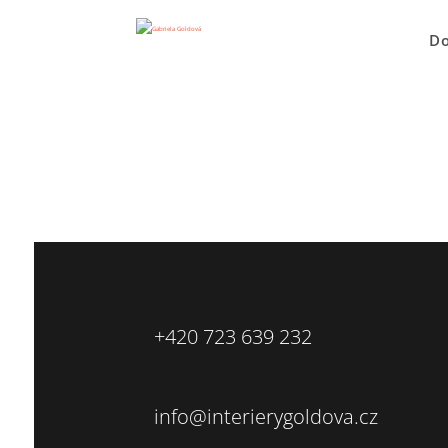
D
+420 723 639 232
info@interierygoldova.cz