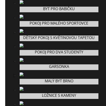
BYT PRO BABIČKU
POKOJ PRO MALÉHO SPORTOVCE
DĚTSKÝ POKOJ S KVĚTINOVOU TAPETOU
POKOJ PRO DVA STUDENTY
GARSONKA
MALÝ BYT BRNO
LOŽNICE S KAMENY