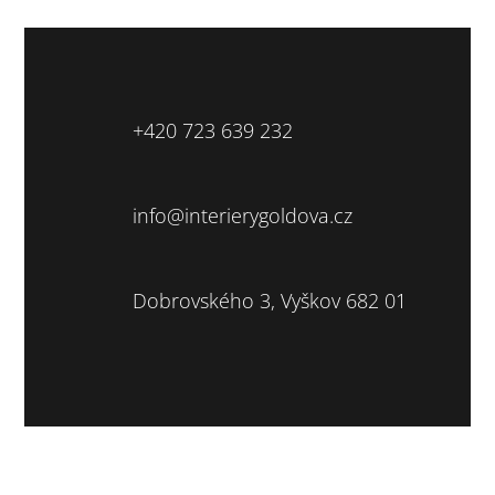
+420 723 639 232
info@interierygoldova.cz
Dobrovského 3, Vyškov 682 01